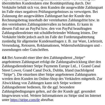
übermittelten Kundendaten eine Bonitätsprüfung durch. Der
Verkäufer behält sich vor, dem Kunden die ausgewählte Zahlungsart
im Falle eines negativen Prüfungsergebnisses zu verweigern. Bei
Zulassung der ausgewählten Zahlungsart hat der Kunde den
Rechnungsbetrag innerhalb der vereinbarten Zahlungsfrist bzw. in
den vereinbarten Zahlungsintervallen zu bezahlen. Er kann in
diesem Fall nur an PayPal bzw. den von PayPal beauftragten
Zahlungsdienstleister mit schuldbefreiender Wirkung leisten. Der
Verkäufer bleibt jedoch auch im Falle der Forderungsabtretung
zuständig für allgemeine Kundenanfragen z. B. zur Ware, Lieferzeit,
Versendung, Retouren, Reklamationen, Widerrufserklärungen und -
zusendungen oder Gutschriften.
4.6
Bei Auswahl einer über den Zahlungsdienst „Stripe“
angebotenen Zahlungsart erfolgt die Zahlungsabwicklung über den
Zahlungsdienstleister Stripe Payments Europe Ltd., 1 Grand Canal
Street Lower, Grand Canal Dock, Dublin, Irland (nachfolgend
"Stripe"). Die einzelnen über Stripe angebotenen Zahlungsarten
werden dem Kunden im Online-Shop des Verkäufers mitgeteilt. Zur
Abwicklung von Zahlungen kann sich Stripe weiterer
Zahlungsdienste bedienen, für die ggf. besondere
Zahlungsbedingungen gelten, auf die der Kunde ggf. gesondert
hingewiesen wird. Weitere Informationen zu Stripe sind im Internet
unter
https://stripe.com
/de
abrufbar.