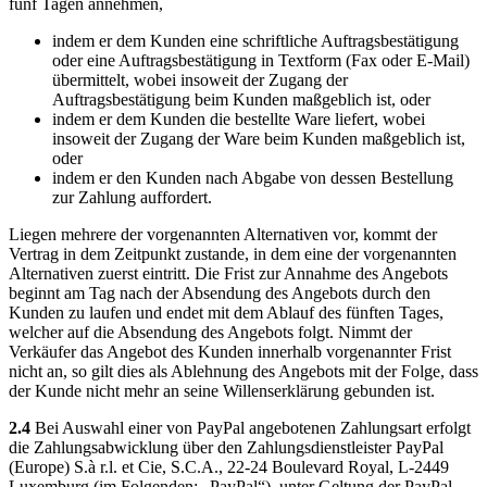
fünf Tagen annehmen,
indem er dem Kunden eine schriftliche Auftragsbestätigung
oder eine Auftragsbestätigung in Textform (Fax oder E-Mail)
übermittelt, wobei insoweit der Zugang der
Auftragsbestätigung beim Kunden maßgeblich ist, oder
indem er dem Kunden die bestellte Ware liefert, wobei
insoweit der Zugang der Ware beim Kunden maßgeblich ist,
oder
indem er den Kunden nach Abgabe von dessen Bestellung
zur Zahlung auffordert.
Liegen mehrere der vorgenannten Alternativen vor, kommt der
Vertrag in dem Zeitpunkt zustande, in dem eine der vorgenannten
Alternativen zuerst eintritt. Die Frist zur Annahme des Angebots
beginnt am Tag nach der Absendung des Angebots durch den
Kunden zu laufen und endet mit dem Ablauf des fünften Tages,
welcher auf die Absendung des Angebots folgt. Nimmt der
Verkäufer das Angebot des Kunden innerhalb vorgenannter Frist
nicht an, so gilt dies als Ablehnung des Angebots mit der Folge, dass
der Kunde nicht mehr an seine Willenserklärung gebunden ist.
2.4
Bei Auswahl einer von PayPal angebotenen Zahlungsart erfolgt
die Zahlungsabwicklung über den Zahlungsdienstleister PayPal
(Europe) S.à r.l. et Cie, S.C.A., 22-24 Boulevard Royal, L-2449
Luxemburg (im Folgenden: „PayPal“), unter Geltung der PayPal-