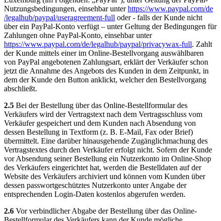
Nutzungsbedingungen, einsehbar unter
https://www.paypal.com
/de
/legalhub
/paypal
/useragreement-full
oder - falls der Kunde nicht
über ein PayPal-Konto verfügt – unter Geltung der Bedingungen für
Zahlungen ohne PayPal-Konto, einsehbar unter
https://www.paypal.com
/de
/legalhub
/paypal
/privacywax-full
. Zahlt
der Kunde mittels einer im Online-Bestellvorgang auswählbaren
von PayPal angebotenen Zahlungsart, erklärt der Verkäufer schon
jetzt die Annahme des Angebots des Kunden in dem Zeitpunkt, in
dem der Kunde den Button anklickt, welcher den Bestellvorgang
abschließt.
2.5
Bei der Bestellung über das Online-Bestellformular des
Verkäufers wird der Vertragstext nach dem Vertragsschluss vom
Verkäufer gespeichert und dem Kunden nach Absendung von
dessen Bestellung in Textform (z. B. E-Mail, Fax oder Brief)
übermittelt. Eine darüber hinausgehende Zugänglichmachung des
Vertragstextes durch den Verkäufer erfolgt nicht. Sofern der Kunde
vor Absendung seiner Bestellung ein Nutzerkonto im Online-Shop
des Verkäufers eingerichtet hat, werden die Bestelldaten auf der
Website des Verkäufers archiviert und können vom Kunden über
dessen passwortgeschütztes Nutzerkonto unter Angabe der
entsprechenden Login-Daten kostenlos abgerufen werden.
2.6
Vor verbindlicher Abgabe der Bestellung über das Online-
Bestellformular des Verkäufers kann der Kunde mögliche