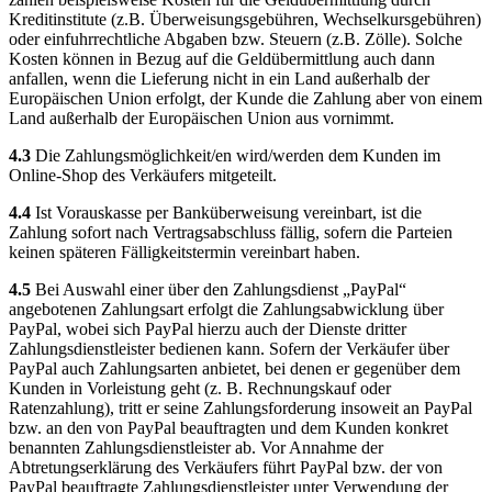
Kreditinstitute (z.B. Überweisungsgebühren, Wechselkursgebühren)
oder einfuhrrechtliche Abgaben bzw. Steuern (z.B. Zölle). Solche
Kosten können in Bezug auf die Geldübermittlung auch dann
anfallen, wenn die Lieferung nicht in ein Land außerhalb der
Europäischen Union erfolgt, der Kunde die Zahlung aber von einem
Land außerhalb der Europäischen Union aus vornimmt.
4.3
Die Zahlungsmöglichkeit/en wird/werden dem Kunden im
Online-Shop des Verkäufers mitgeteilt.
4.4
Ist Vorauskasse per Banküberweisung vereinbart, ist die
Zahlung sofort nach Vertragsabschluss fällig, sofern die Parteien
keinen späteren Fälligkeitstermin vereinbart haben.
4.5
Bei Auswahl einer über den Zahlungsdienst „PayPal“
angebotenen Zahlungsart erfolgt die Zahlungsabwicklung über
PayPal, wobei sich PayPal hierzu auch der Dienste dritter
Zahlungsdienstleister bedienen kann. Sofern der Verkäufer über
PayPal auch Zahlungsarten anbietet, bei denen er gegenüber dem
Kunden in Vorleistung geht (z. B. Rechnungskauf oder
Ratenzahlung), tritt er seine Zahlungsforderung insoweit an PayPal
bzw. an den von PayPal beauftragten und dem Kunden konkret
benannten Zahlungsdienstleister ab. Vor Annahme der
Abtretungserklärung des Verkäufers führt PayPal bzw. der von
PayPal beauftragte Zahlungsdienstleister unter Verwendung der