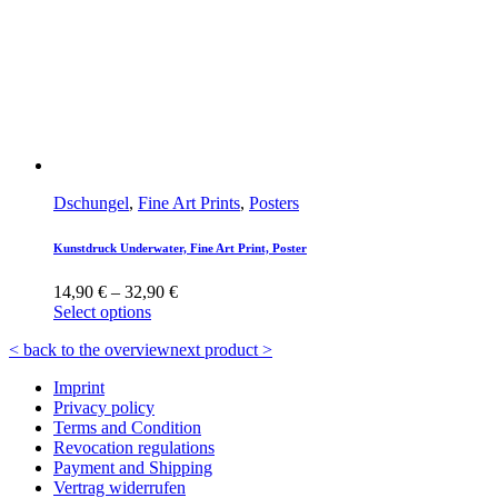
Dschungel
,
Fine Art Prints
,
Posters
Kunstdruck Underwater, Fine Art Print, Poster
14,90
€
–
32,90
€
Select options
< back to the overview
next product >
Imprint
Privacy policy
Terms and Condition
Revocation regulations
Payment and Shipping
Vertrag widerrufen