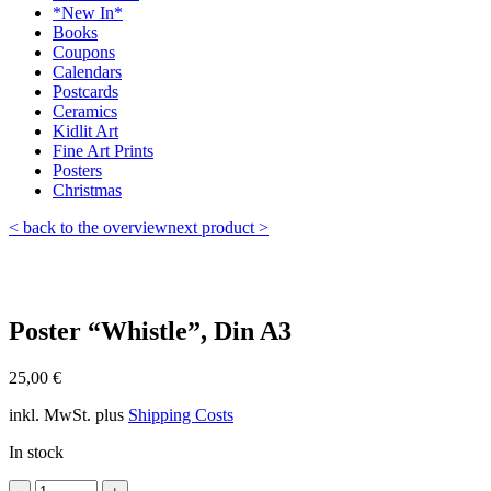
*New In*
Books
Coupons
Calendars
Postcards
Ceramics
Kidlit Art
Fine Art Prints
Posters
Christmas
< back to the overview
next product >
Poster “Whistle”, Din A3
25,00
€
inkl. MwSt.
plus
Shipping Costs
In stock