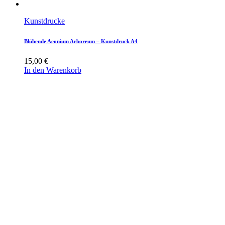
Kunstdrucke
Blühende Aeonium Arboreum – Kunstdruck A4
15,00
€
In den Warenkorb