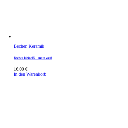
Becher
,
Keramik
Becher klein 05 – matt weiß
16,00
€
In den Warenkorb