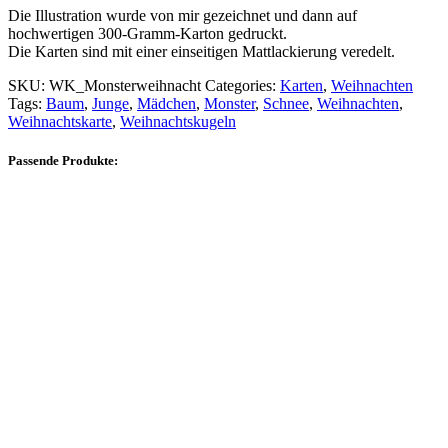
Die Illustration wurde von mir gezeichnet und dann auf
hochwertigen 300-Gramm-Karton gedruckt.
Die Karten sind mit einer einseitigen Mattlackierung veredelt.
SKU:
WK_Monsterweihnacht
Categories:
Karten
,
Weihnachten
Tags:
Baum
,
Junge
,
Mädchen
,
Monster
,
Schnee
,
Weihnachten
,
Weihnachtskarte
,
Weihnachtskugeln
Passende Produkte: