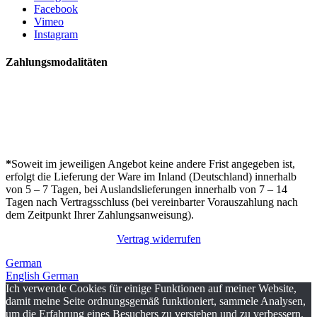
Facebook
Vimeo
Instagram
Zahlungsmodalitäten
*
Soweit im jeweiligen Angebot keine andere Frist angegeben ist,
erfolgt die Lieferung der Ware im Inland (Deutschland) innerhalb
von 5 – 7 Tagen, bei Auslandslieferungen innerhalb von 7 – 14
Tagen nach Vertragsschluss (bei vereinbarter Vorauszahlung nach
dem Zeitpunkt Ihrer Zahlungsanweisung).
Vertrag widerrufen
German
English
German
Ich verwende Cookies für einige Funktionen auf meiner Website,
damit meine Seite ordnungsgemäß funktioniert, sammele Analysen,
um die Erfahrung eines Besuchers zu verstehen und zu verbessern.