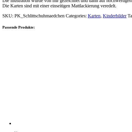
Die Illustration wurde von mir gezeichnet und dann auf hochwertig
Die Karten sind mit einer einseitigen Mattlackierung veredelt.
SKU:
PK_Schlittschuhmaedchen
Categories:
Karten
,
Kinderbilder
T
Passende Produkte: