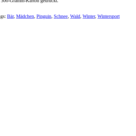
en 300-Gramm-Karton gedruckt.
ags:
Bär
,
Mädchen
,
Pinguin
,
Schnee
,
Wald
,
Winter
,
Wintersport