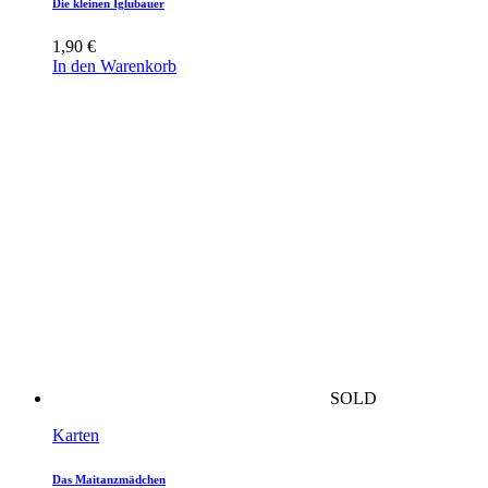
Die kleinen Iglubauer
1,90
€
In den Warenkorb
SOLD
Karten
Das Maitanzmädchen