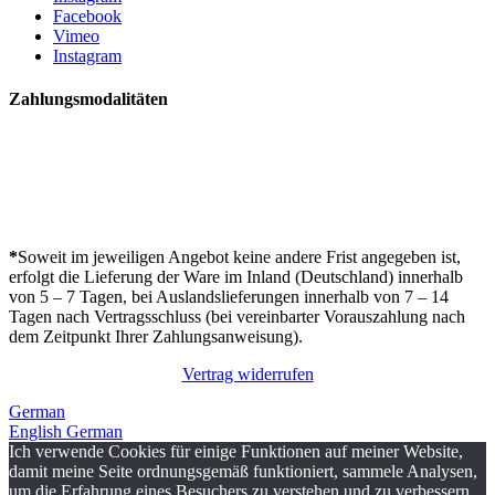
Facebook
Vimeo
Instagram
Zahlungsmodalitäten
*
Soweit im jeweiligen Angebot keine andere Frist angegeben ist,
erfolgt die Lieferung der Ware im Inland (Deutschland) innerhalb
von 5 – 7 Tagen, bei Auslandslieferungen innerhalb von 7 – 14
Tagen nach Vertragsschluss (bei vereinbarter Vorauszahlung nach
dem Zeitpunkt Ihrer Zahlungsanweisung).
Vertrag widerrufen
German
English
German
Ich verwende Cookies für einige Funktionen auf meiner Website,
damit meine Seite ordnungsgemäß funktioniert, sammele Analysen,
um die Erfahrung eines Besuchers zu verstehen und zu verbessern.