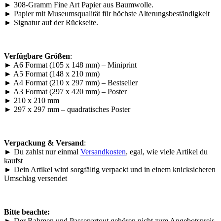
► 308-Gramm Fine Art Papier aus Baumwolle.
► Papier mit Museumsqualität für höchste Alterungsbeständigkeit
► Signatur auf der Rückseite.
Verfügbare Größen
:
► A6 Format (105 x 148 mm) – Miniprint
► A5 Format (148 x 210 mm)
► A4 Format (210 x 297 mm) – Bestseller
► A3 Format (297 x 420 mm) – Poster
► 210 x 210 mm
► 297 x 297 mm – quadratisches Poster
Verpackung & Versand
:
► Du zahlst nur einmal
Versandkosten
, egal, wie viele Artikel du
kaufst
► Dein Artikel wird sorgfältig verpackt und in einem knicksicheren
Umschlag versendet
Bitte beachte:
► Der Rahmen und Passepartout gehören nicht zum Angebotspreis