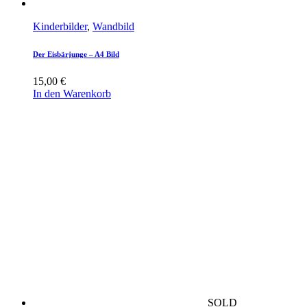
Kinderbilder
,
Wandbild
Der Eisbärjunge – A4 Bild
15,00
€
In den Warenkorb
SOLD