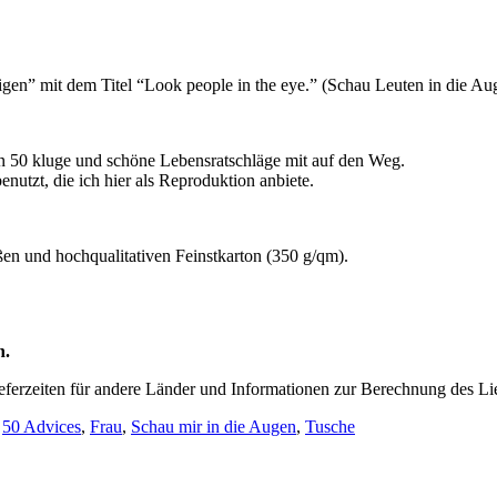
gen” mit dem Titel “Look people in the eye.” (Schau Leuten in die Au
ln 50 kluge und schöne Lebensratschläge mit auf den Weg.
enutzt, die ich hier als Reproduktion anbiete.
en und hochqualitativen Feinstkarton (350 g/qm).
n.
ieferzeiten für andere Länder und Informationen zur Berechnung des Li
:
50 Advices
,
Frau
,
Schau mir in die Augen
,
Tusche