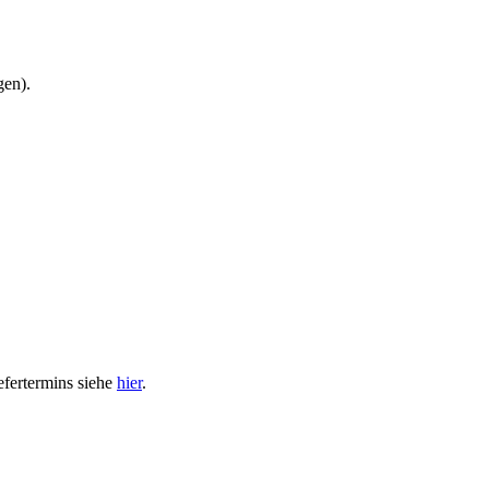
gen).
efertermins siehe
hier
.