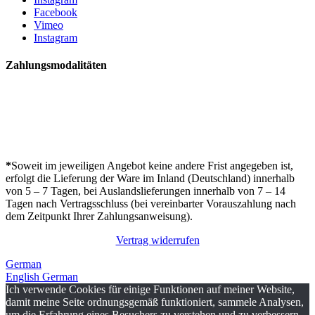
Facebook
Vimeo
Instagram
Zahlungsmodalitäten
*
Soweit im jeweiligen Angebot keine andere Frist angegeben ist,
erfolgt die Lieferung der Ware im Inland (Deutschland) innerhalb
von 5 – 7 Tagen, bei Auslandslieferungen innerhalb von 7 – 14
Tagen nach Vertragsschluss (bei vereinbarter Vorauszahlung nach
dem Zeitpunkt Ihrer Zahlungsanweisung).
Vertrag widerrufen
German
English
German
Ich verwende Cookies für einige Funktionen auf meiner Website,
damit meine Seite ordnungsgemäß funktioniert, sammele Analysen,
um die Erfahrung eines Besuchers zu verstehen und zu verbessern.