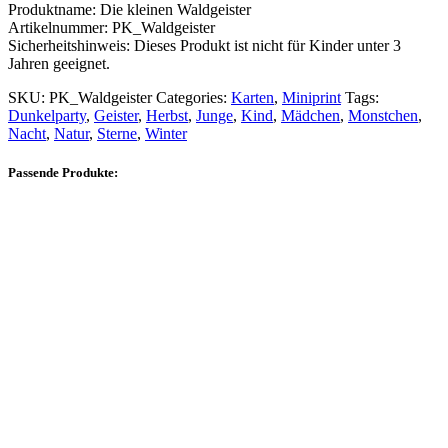
Produktname: Die kleinen Waldgeister
Artikelnummer: PK_Waldgeister
Sicherheitshinweis: Dieses Produkt ist nicht für Kinder unter 3
Jahren geeignet.
SKU:
PK_Waldgeister
Categories:
Karten
,
Miniprint
Tags:
Dunkelparty
,
Geister
,
Herbst
,
Junge
,
Kind
,
Mädchen
,
Monstchen
,
Nacht
,
Natur
,
Sterne
,
Winter
Passende Produkte: