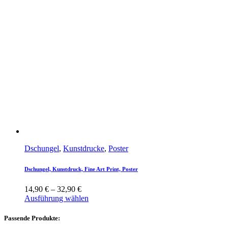
Dschungel
,
Kunstdrucke
,
Poster
Dschungel, Kunstdruck, Fine Art Print, Poster
14,90
€
–
32,90
€
Ausführung wählen
Passende Produkte: