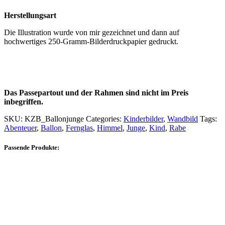
Herstellungsart
Die Illustration wurde von mir gezeichnet und dann auf
hochwertiges 250-Gramm-Bilderdruckpapier gedruckt.
Das Passepartout und der Rahmen sind nicht im Preis
inbegriffen.
SKU:
KZB_Ballonjunge
Categories:
Kinderbilder
,
Wandbild
Tags:
Abenteuer
,
Ballon
,
Fernglas
,
Himmel
,
Junge
,
Kind
,
Rabe
Passende Produkte: