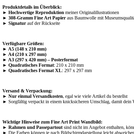
Produktdetails im Überblick:
►
Hochwertige Reproduktion
meiner Originalillustrationen
►
308-Gramm Fine Art Papier
aus Baumwolle mit Museumsqualität
►
Signatur
auf der Rückseite
Verfügbare Größen:
► A5 (148 x 210 mm)
►
A4 (210 x 297 mm)
►
A3 (297 x 420 mm) – Posterformat
►
Quadratisches Format
: 210 x 210 mm
►
Quadratisches Format XL
: 297 x 297 mm
Versand & Verpackung:
► Nur einmal Versandkosten
, egal wie viele Artikel du bestellst
► Sorgfältig verpackt in einem knicksicheren Umschlag, damit dein
Wichtige Hinweise zum Fine Art Print Wandbild:
► Rahmen und Passepartout
sind nicht im Angebot enthalten, kö
► Die Farben können je nach Bildschirmdarstellung leicht abweiche