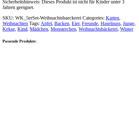
Sicherheitshinweis: Dieses Produkt ist nicht für Kinder unter 3
Jahren geeignet.
SKU:
WK_5erSet-Weihnachtsbaeckerei
Categories:
Karten
,
Weihnachten
Tags:
Apfel
,
Backen
,
Eier
,
Freunde
,
Haselnuss
,
Junge
,
Kekse
,
Kind
,
Mädchen
,
Monsterchen
,
Weihnachtsbäckerei
,
Winter
Passende Produkte: