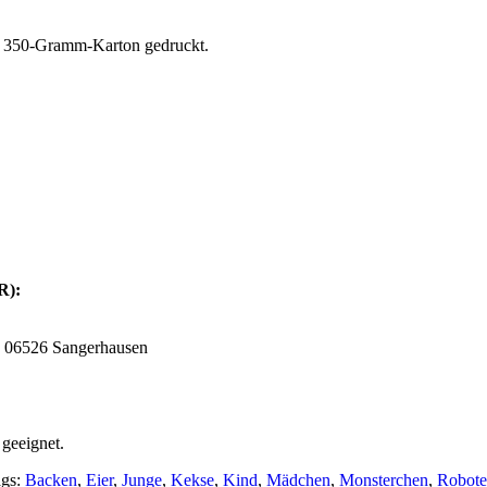
en 350-Gramm-Karton gedruckt.
SR):
, 06526 Sangerhausen
 geeignet.
ags:
Backen
,
Eier
,
Junge
,
Kekse
,
Kind
,
Mädchen
,
Monsterchen
,
Robote