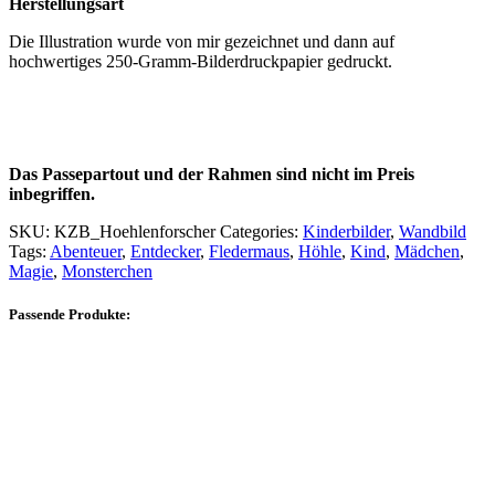
Herstellungsart
Die Illustration wurde von mir gezeichnet und dann auf
hochwertiges 250-Gramm-Bilderdruckpapier gedruckt.
Das Passepartout und der Rahmen sind nicht im Preis
inbegriffen.
SKU:
KZB_Hoehlenforscher
Categories:
Kinderbilder
,
Wandbild
Tags:
Abenteuer
,
Entdecker
,
Fledermaus
,
Höhle
,
Kind
,
Mädchen
,
Magie
,
Monsterchen
Passende Produkte: