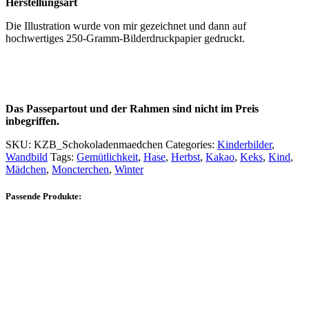
Herstellungsart
Die Illustration wurde von mir gezeichnet und dann auf
hochwertiges 250-Gramm-Bilderdruckpapier gedruckt.
Das Passepartout und der Rahmen sind nicht im Preis
inbegriffen.
SKU:
KZB_Schokoladenmaedchen
Categories:
Kinderbilder
,
Wandbild
Tags:
Gemütlichkeit
,
Hase
,
Herbst
,
Kakao
,
Keks
,
Kind
,
Mädchen
,
Moncterchen
,
Winter
Passende Produkte: